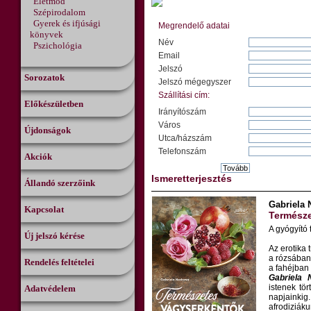
Életmód
Szépirodalom
Gyerek és ifjúsági
Megrendelő adatai
könyvek
Név
Pszichológia
Email
Jelszó
Sorozatok
Jelszó mégegyszer
Szállítási cím:
Előkészületben
Irányítószám
Város
Újdonságok
Utca/házszám
Telefonszám
Akciók
Ismeretterjesztés
Állandó szerzőink
Gabriela
Kapcsolat
Természe
A gyógyító 
Új jelszó kérése
Az erotika
a rózsában
Rendelés feltételei
a fahéjban 
Gabriela
istenek tö
Adatvédelem
napjainki
afrodiziák