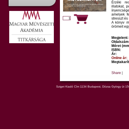
Érzéki rec
illatokat, 
ínyencsége
amelyek fe
stresszt és
A könyv m
örömeit egy
Megjelent:
Oldalszám
Méret (mm
ISBN:
Ár:
Online ár:
Megtakarít
Share
|
Sziget Kiadó Cím 1134 Budapest, Dózsa György út 150