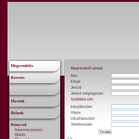
Megrendelés
Megrendelő adatai
Név
Keresés
Email
Jelszó
Jelszó mégegyszer
Szállítási cím:
Híreink
Irányítószám
Rólunk
Város
Utca/házszám
Könyvek
Telefonszám
Ismeretterjesztés
Hobbi