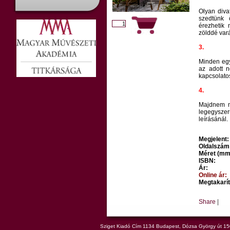
Olyan diva
szedtünk 
érezhetik
zölddé var
3.
Minden egy
az adott 
kapcsolatos
4.
Majdnem m
legegysze
leírásánál.
Megjelent:
Oldalszám
Méret (mm
ISBN:
Ár:
Online ár:
Megtakarít
Share
|
Sziget Kiadó Cím 1134 Budapest, Dózsa György út 150