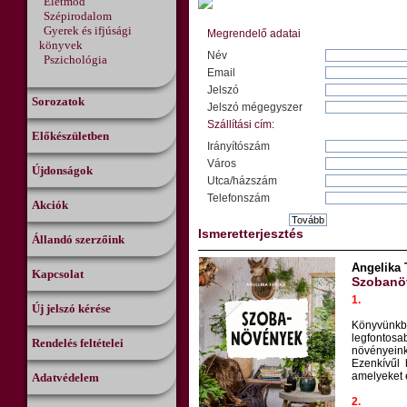
Életmód
Szépirodalom
Gyerek és ifjúsági
Megrendelő adatai
könyvek
Név
Pszichológia
Email
Jelszó
Sorozatok
Jelszó mégegyszer
Szállítási cím:
Előkészületben
Irányítószám
Város
Újdonságok
Utca/házszám
Telefonszám
Akciók
Ismeretterjesztés
Állandó szerzőink
Angelika 
Kapcsolat
Szobanö
1.
Új jelszó kérése
Könyvünk
legfontosa
Rendelés feltételei
növényeink 
Ezenkívűl 
amelyeket 
Adatvédelem
2.