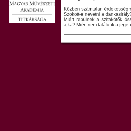
Közben számtalan érdekességre
Szokott-e nevetni a dankasirály
Miért repülnek a szitakötők ö
ajka? Miért nem találunk a jegen