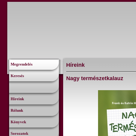
Híreink
Megrendelés
Keresés
Nagy természetkalauz
Híreink
Rólunk
Könyvek
Sorozatok