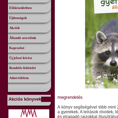
Előkészületben
Újdonságok
Akciók
Állandó szerzőink
Kapcsolat
Új jelszó kérése
Rendelés feltételei
Adatvédelem
megrendelés
Akciós könyvek
A könyv segítségével több mint 
a gyerekek. A leírások rövidek, 
és elragadó rajzokkal illusztrálv