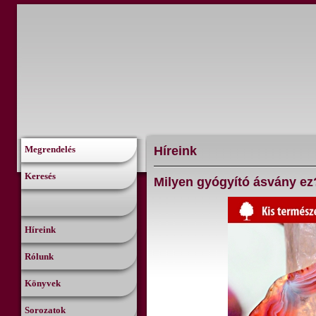
Híreink
Megrendelés
Keresés
Milyen gyógyító ásvány ez
Híreink
Rólunk
Könyvek
Sorozatok