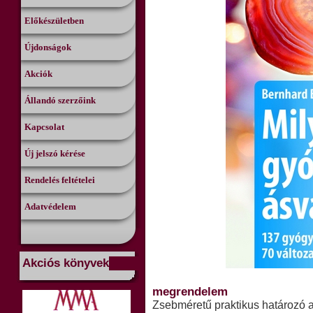
Előkészületben
Újdonságok
Akciók
Állandó szerzőink
Kapcsolat
Új jelszó kérése
Rendelés feltételei
Adatvédelem
Akciós könyvek
megrendelem
Zsebméretű praktikus határozó