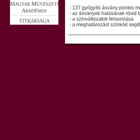
- 137 gyógyító ásvány pontos 
- az ásványok hatásának rövid 
- a színváltozatok felsorolása
- a meghatározást színkód segít