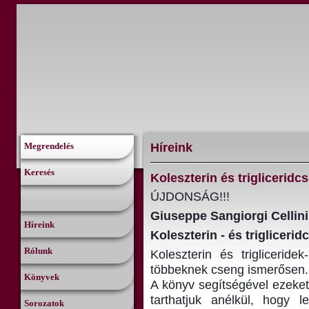
Híreink
Megrendelés
Keresés
Koleszterin és triglicerid
ÚJDONSÁG!!!
Giuseppe Sangiorgi Cellini
Híreink
Koleszterin - és triglicer
Rólunk
Koleszterin és trigliceri
többeknek cseng ismerősen.
Könyvek
A könyv segítségével ezeket 
tarthatjuk anélkül, hogy 
Sorozatok