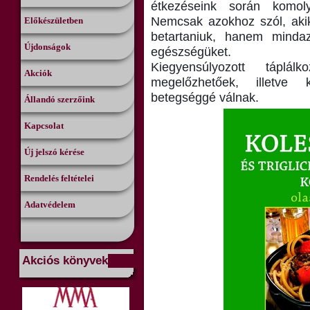
étkezéseink során komol
Nemcsak azokhoz szól, akikn
Előkészületben
betartaniuk, hanem mindaz
Újdonságok
egészségüket.
Kiegyensúlyozott táplá
Akciók
megelőzhetőek, illetve 
betegséggé válnak.
Állandó szerzőink
Kapcsolat
Új jelszó kérése
Rendelés feltételei
Adatvédelem
Akciós könyvek