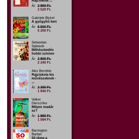
Rajziskola ...
Ár:
2 800 Ft.
2 520 Ft.
Gabriele Bickel
A gyógyító kert
Ár:
6 500 Ft.
5 200 Ft.
Sebastian
Spiewok
Méhészkedés
hobbi szinten
Ár:
2 800 Ft.
2 240 Ft.
Alex Bernfels
Rajziskola kis
művészeknek -
...
Ár:
2 300 Ft.
1 840 Ft.
Volker
Dierschke
Milyen madár
ez?
Ár:
1 980 Ft.
1 584 Ft.
Barrington
Barber
50 téma a