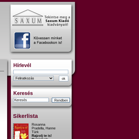
Hírlevél
Keresés
Sikerlista
Rosanna
Pradella, Hanne
Türk
Rajzolj te is!