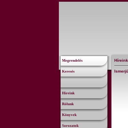
Híreink
Megrendelés
Ismerj
Keresés
Híreink
Rólunk
Könyvek
Sorozatok