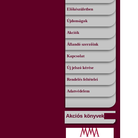
Előkészületben
Újdonságok
Akciók
Állandó szerzőink
Kapcsolat
Új jelszó kérése
Rendelés feltételei
Adatvédelem
Akciós könyvek