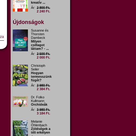
kreatív ...
Ár:
2 800 Ft.
2 240 Ft.
Újdonságok
Susanne és
Thorsten
sza
Dambeck
Milyen
csillagot
láttam? - ...
Ár:
2 500 Ft.
2 000 Ft.
Christoph
Seiler
Hogyan
termesszünk
fügét?
Ár:
2 980 Ft.
2 384 Ft.
Dr. Folko
Kullmann
Orchideák
Ár:
3 980 Ft.
3 184 Ft.
Melanie
Öhlenbach
Zöldségek a
téli erkélyen