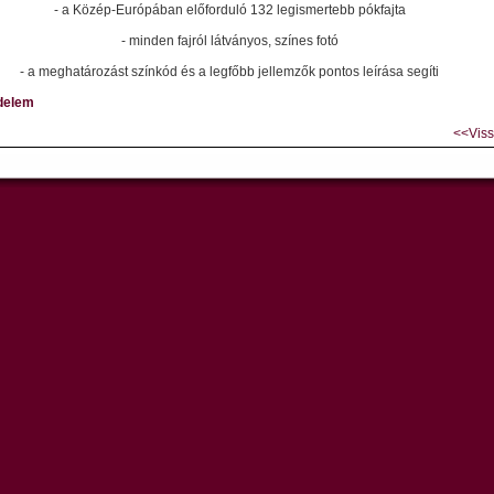
- a Közép-Európában előforduló 132 legismertebb pókfajta
- minden fajról látványos, színes fotó
- a meghatározást színkód és a legfőbb jellemzők pontos leírása segíti
delem
<<Vis