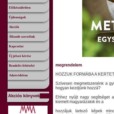
Előkészületben
Újdonságok
Akciók
Állandó szerzőink
Kapcsolat
Új jelszó kérése
megrendelem
Rendelés feltételei
HOZZUK FORMÁBA A KERTET
Adatvédelem
Szívesen megmetszenénk a gyüm
hogyan kezdjünk hozzá?
Akciós könyvek
Ehhez nyújt nagy segítséget a
kiemelt magyarázatok és a
hozzájuk tartozó képek min