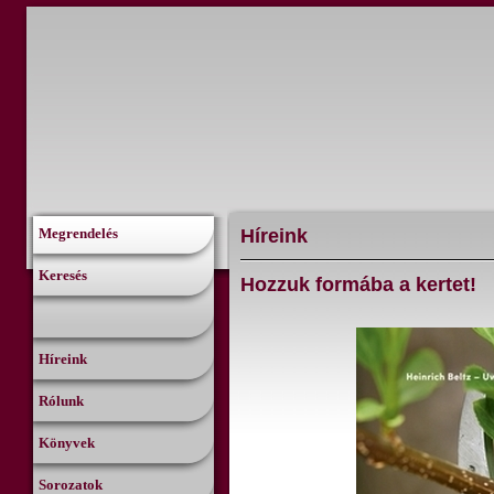
Híreink
Megrendelés
Keresés
Hozzuk formába a kertet!
Híreink
Rólunk
Könyvek
Sorozatok