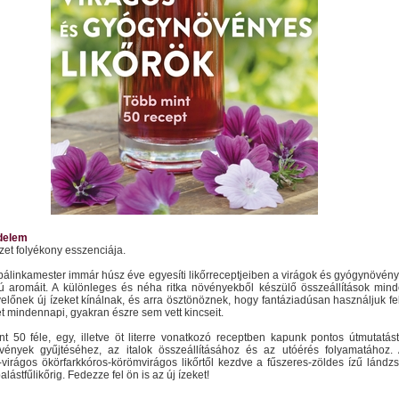
delem
zet folyékony esszenciája.
t pálinkamester immár húsz éve egyesíti likőrreceptjeiben a virágok és gyógynövén
ú aromáit. A különleges és néha ritka növényekből készülő összeállítások min
velőnek új ízeket kínálnak, és arra ösztönöznek, hogy fantáziadúsan használjuk fe
t mindennapi, gyakran észre sem vett kincseit.
t 50 féle, egy, illetve öt literre vonatkozó receptben kapunk pontos útmutatás
vények gyűjtéséhez, az italok összeállításához és az utóérés folyamatához.
virágos ökörfarkkóros-körömvirágos likőrtől kezdve a fűszeres-zöldes ízű lándz
palástfűlikőrig. Fedezze fel ön is az új ízeket!