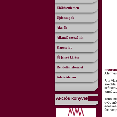
Előkészületben
Újdonságok
Akciók
Állandó szerzőink
Kapcsolat
Új jelszó kérése
Rendelés feltételei
megren
A termés
Adatvédelem
Rita Vit
sokoldal
likőrked
természe
Akciós könyvek
Több min
gyógynö
édeskés-
útifüvet 