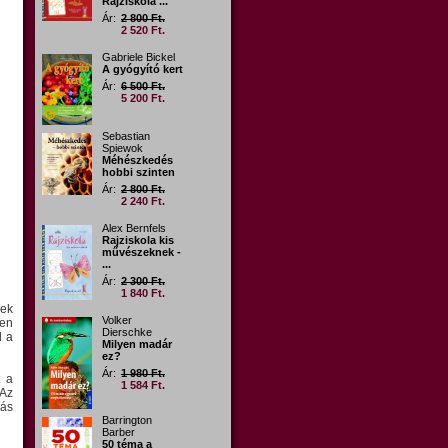
Rajziskola ...
Ár:
2 800 Ft.
2 520 Ft.
Gabriele Bickel
A gyógyító kert
Ár:
6 500 Ft.
5 200 Ft.
Sebastian
Spiewok
Méhészkedés
hobbi szinten
Ár:
2 800 Ft.
2 240 Ft.
Alex Bernfels
Rajziskola kis
művészeknek -
...
Ár:
2 300 Ft.
1 840 Ft.
yek
Volker
den
Dierschke
l a
Milyen madár
ez?
Ár:
1 980 Ft.
t a
1 584 Ft.
 Az
sás
Barrington
Barber
50 téma a