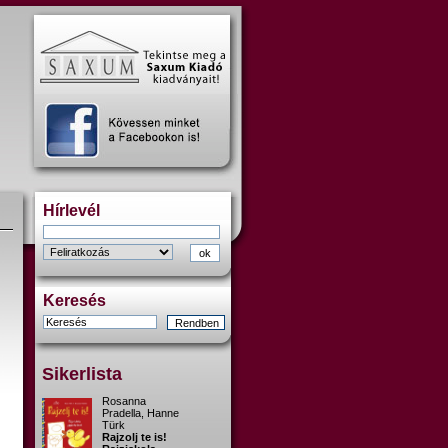
Hírlevél
Keresés
Sikerlista
Rosanna
Pradella, Hanne
Türk
Rajzolj te is!