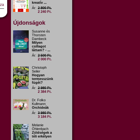
kreatív ...
sza
Ár:
2 800 Ft.
2 240 Ft.
Újdonságok
Susanne és
Thorsten
Dambeck
Milyen
csillagot
láttam? - ...
Ár:
2 500 Ft.
2 000 Ft.
Christoph
Seiler
Hogyan
termesszünk
fügét?
Ár:
2 980 Ft.
2 384 Ft.
Dr. Folko
Kullmann
Orchideák
Ár:
3 980 Ft.
3 184 Ft.
Melanie
Öhlenbach
Zöldségek a
téli erkélyen