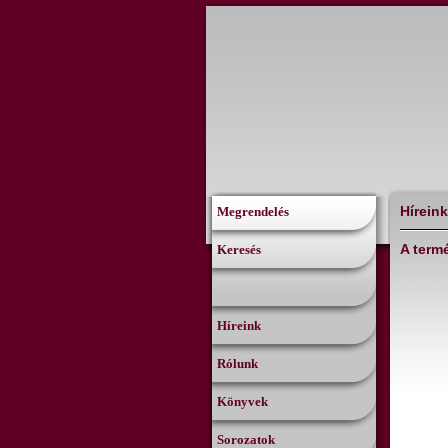
Híreink
Megrendelés
A term
Keresés
Híreink
Rólunk
Könyvek
Sorozatok