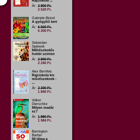
Rajziskola ...
Ár:
2 800 Ft.
2 520 Ft.
Gabriele Bickel
A gyógyító kert
Ár:
6 500 Ft.
5 200 Ft.
Sebastian
Spiewok
Méhészkedés
hobbi szinten
Ár:
2 800 Ft.
2 240 Ft.
Alex Bernfels
Rajziskola kis
művészeknek -
...
Ár:
2 300 Ft.
1 840 Ft.
Volker
Dierschke
Milyen madár
ez?
Ár:
1 980 Ft.
1 584 Ft.
Barrington
Barber
50 téma a