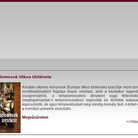
lomosok titkos története
Korábbi sikeres könyvünk (Európa titkos története) szerzője most szi
enciklopédiaként foglalja össze mindazt, amit a középkor legen
lovagrendjéről, a templomosokról tényként vagy feltevéské
megfogalmaztak.A templomosokhoz legendák és tévhitek sokas
kapcsolódik, de igazi ténykedésüket még mindig homály fedi. A kötet 
a homályt szeretné eloszlatni.
Megvásárolom
<<Vis