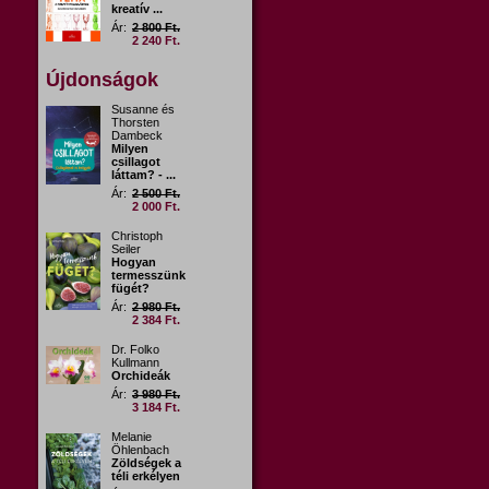
kreatív ...
Ár:
2 800 Ft.
2 240 Ft.
Újdonságok
Susanne és
Thorsten
Dambeck
Milyen
csillagot
láttam? - ...
Ár:
2 500 Ft.
2 000 Ft.
Christoph
Seiler
Hogyan
termesszünk
fügét?
Ár:
2 980 Ft.
2 384 Ft.
Dr. Folko
Kullmann
Orchideák
Ár:
3 980 Ft.
3 184 Ft.
Melanie
Öhlenbach
Zöldségek a
téli erkélyen