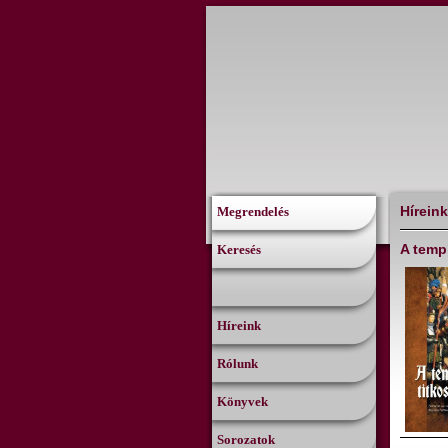
Híreink
Megrendelés
A temp
Keresés
Híreink
Rólunk
Könyvek
Sorozatok