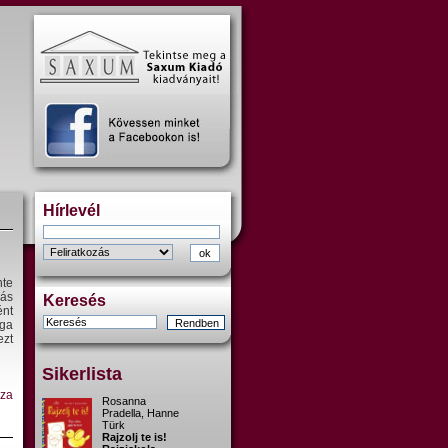
Hírlevél
nte
dás
Keresés
nt
ága
ezt
Sikerlista
sza
Rosanna
Pradella, Hanne
Türk
Rajzolj te is!