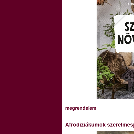
megrendelem
Afrodiziákumok szerelme