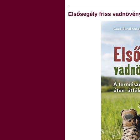
Elsősegély friss vadnövén