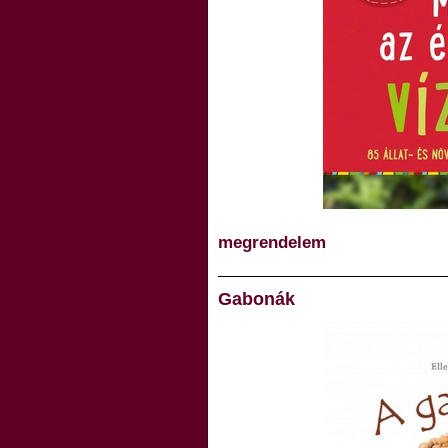
megrendelem
Gabonák